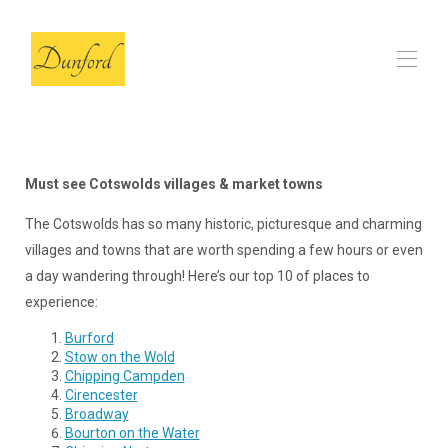
Home
O celeiro
▾
Must see Cotswolds villages & market towns
Opiniões
FAQs
The Cotswolds has so many historic, picturesque and charming
Nossas Escolhas Locais
▾
villages and towns that are worth spending a few hours or even
Contato
a day wandering through! Here’s our top 10 of places to
experience:
Burford
Stow on the Wold
Chipping Campden
Cirencester
Broadway
Bourton on the Water