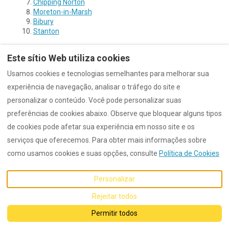
Chipping Norton
Moreton-in-Marsh
Bibury
Stanton
Este sítio Web utiliza cookies
Usamos cookies e tecnologias semelhantes para melhorar sua
experiência de navegação, analisar o tráfego do site e
Português
EUR
personalizar o conteúdo. Você pode personalizar suas
preferências de cookies abaixo. Observe que bloquear alguns tipos
©
2026
Dunford
Todos os
de cookies pode afetar sua experiência em nosso site e os
direitos reservados
-
Powered by
Lodgify
serviços que oferecemos. Para obter mais informações sobre
como usamos cookies e suas opções, consulte
Política de Cookies
Personalizar
Rejeitar todos
Permitir todos