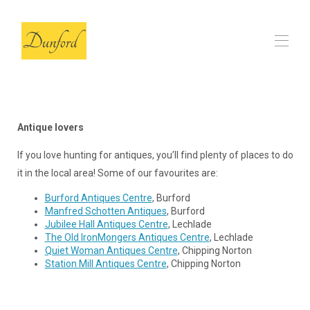
Ev
Ahır
▾
Antique lovers
Değerlendirme
SSS
If you love hunting for antiques, you’ll find plenty of places to do
Yerel Seçimlerimiz
▾
it in the local area! Some of our favourites are:
İletişim
Burford Antiques Centre
, Burford
Manfred Schotten Antiques
, Burford
Jubilee Hall Antiques Centre
, Lechlade
The Old IronMongers Antiques Centre
, Lechlade
Quiet Woman Antiques Centre
, Chipping Norton
Station Mill Antiques Centre
, Chipping Norton