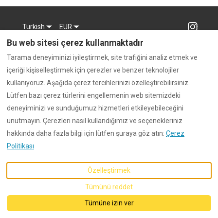
Turkish
EUR
Bu web sitesi çerez kullanmaktadır
©
2026
Dunford
Tüm hakları
Tarama deneyiminizi iyileştirmek, site trafiğini analiz etmek ve
saklıdır
- Tarafından
içeriği kişiselleştirmek için çerezler ve benzer teknolojiler
desteklenmektedir
Lodgify
kullanıyoruz. Aşağıda çerez tercihlerinizi özelleştirebilirsiniz.
Lütfen bazı çerez türlerini engellemenin web sitemizdeki
deneyiminizi ve sunduğumuz hizmetleri etkileyebileceğini
unutmayın. Çerezleri nasıl kullandığımız ve seçenekleriniz
hakkında daha fazla bilgi için lütfen şuraya göz atın:
Çerez
Politikası
Özelleştirmek
Tümünü reddet
Tümüne izin ver