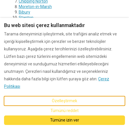
Chipping Norton
Moreton-in-Marsh
Bibury
Stanton
Bu web sitesi çerez kullanmaktadır
Tarama deneyiminizi iyileştirmek, site trafiğini analiz etmek ve
içeriği kişiselleştirmek için çerezler ve benzer teknolojiler
kullanıyoruz. Aşağıda çerez tercihlerinizi özelleştirebilirsiniz.
Turkish
EUR
Lütfen bazı çerez türlerini engellemenin web sitemizdeki
deneyiminizi ve sunduğumuz hizmetleri etkileyebileceğini
©
2026
Dunford
Tüm hakları
unutmayın. Çerezleri nasıl kullandığımız ve seçenekleriniz
saklıdır
- Tarafından
desteklenmektedir
Lodgify
hakkında daha fazla bilgi için lütfen şuraya göz atın:
Çerez
Politikası
Özelleştirmek
Tümünü reddet
Tümüne izin ver