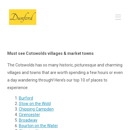
Ev
Ahır
▾
Must see Cotswolds villages & market towns
Değerlendirme
SSS
The Cotswolds has so many historic, picturesque and charming
Yerel Seçimlerimiz
▾
villages and towns that are worth spending a few hours or even
İletişim
a day wandering through! Here’s our top 10 of places to
experience:
Burford
Stow on the Wold
Chipping Campden
Cirencester
Broadway
Bourton on the Water