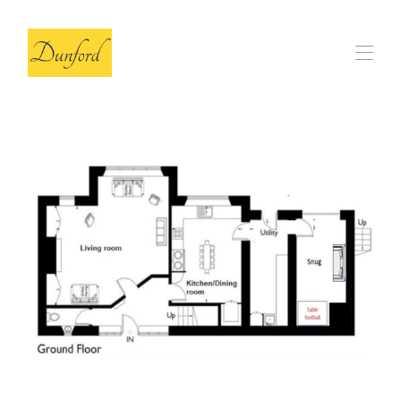
Start
Ladan
▾
Recensioner
Vanliga frågor
Våra lokala val
▾
Kontakt