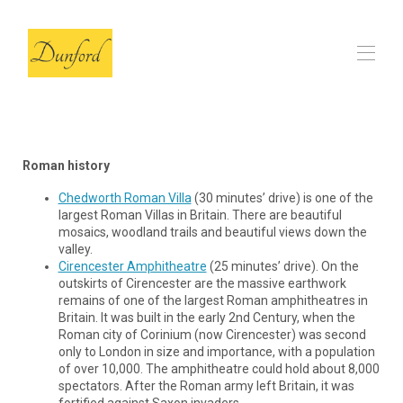
Huis
The Barn
▾
Roman history
Beoordelingen
Veelgestelde vragen
Chedworth Roman Villa
(30 minutes’ drive) is one of the
Onze lokale keuzes
▾
largest Roman Villas in Britain. There are beautiful
mosaics, woodland trails and beautiful views down the
Contact
valley.
Cirencester Amphitheatre
(25 minutes’ drive). On the
outskirts of Cirencester are the massive earthwork
remains of one of the largest Roman amphitheatres in
Britain. It was built in the early 2nd Century, when the
Roman city of Corinium (now Cirencester) was second
only to London in size and importance, with a population
of over 10,000. The amphitheatre could hold about 8,000
spectators. After the Roman army left Britain, it was
fortified against Saxon invaders.