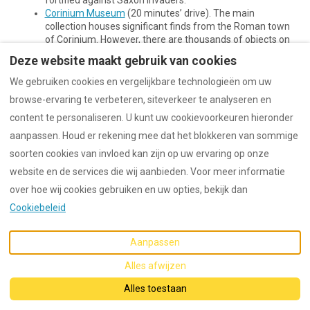
Corinium Museum
(20 minutes’ drive). The main
collection houses significant finds from the Roman town
of Corinium. However, there are thousands of objects on
display, from Prehistoric tools, Roman mosaics, Anglo
Deze website maakt gebruik van cookies
Saxon grave goods to Medieval sculpture.
We gebruiken cookies en vergelijkbare technologieën om uw
browse-ervaring te verbeteren, siteverkeer te analyseren en
content te personaliseren. U kunt uw cookievoorkeuren hieronder
aanpassen. Houd er rekening mee dat het blokkeren van sommige
Nederlands
EUR
soorten cookies van invloed kan zijn op uw ervaring op onze
website en de services die wij aanbieden. Voor meer informatie
©
2026
Dunford
Alle rechten
over hoe wij cookies gebruiken en uw opties, bekijk dan
voorbehouden
-
Cookiebeleid
Aangedreven door
Lodgify
Aanpassen
Alles afwijzen
Alles toestaan