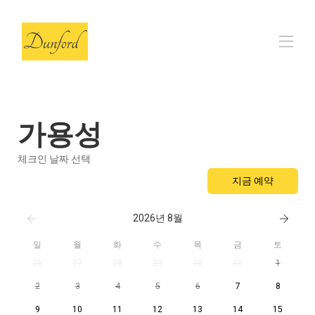
Home
헛간
▾
가용성
리뷰
자주 묻는 질문
체크인 날짜 선택
지역 추천
▾
지금 예약
연락처
2026년 8월
일
월
화
수
목
금
토
26
27
28
29
30
31
1
2
3
4
5
6
7
8
9
10
11
12
13
14
15