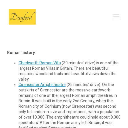
Inizio
The Barn
▾
Roman history
Recensioni
FAQs
Chedworth Roman Villa
(30 minutes’ drive) is one of the
Le nostre scelte locali
▾
largest Roman Villas in Britain. There are beautiful
mosaics, woodland trails and beautiful views down the
Contatto
valley.
Cirencester Amphitheatre
(25 minutes’ drive). On the
outskirts of Cirencester are the massive earthwork
remains of one of the largest Roman amphitheatres in
Britain. It was built in the early 2nd Century, when the
Roman city of Corinium (now Cirencester) was second
only to London in size and importance, with a population
of over 10,000. The amphitheatre could hold about 8,000
spectators. After the Roman army left Britain, it was
fortified against Saxon invaders.