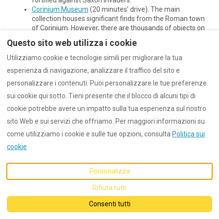
Corinium Museum
(20 minutes’ drive). The main
collection houses significant finds from the Roman town
of Corinium. However, there are thousands of objects on
display, from Prehistoric tools, Roman mosaics, Anglo
Questo sito web utilizza i cookie
Saxon grave goods to Medieval sculpture.
Utilizziamo cookie e tecnologie simili per migliorare la tua
esperienza di navigazione, analizzare il traffico del sito e
personalizzare i contenuti. Puoi personalizzare le tue preferenze
sui cookie qui sotto. Tieni presente che il blocco di alcuni tipi di
Italiano
EUR
cookie potrebbe avere un impatto sulla tua esperienza sul nostro
sito Web e sui servizi che offriamo. Per maggiori informazioni su
©
2026
Dunford
Tutti i diritti
come utilizziamo i cookie e sulle tue opzioni, consulta
Politica sui
riservati
- Offerto da
Lodgify
cookie
Personalizza
Rifiuta tutti
Consenti tutti