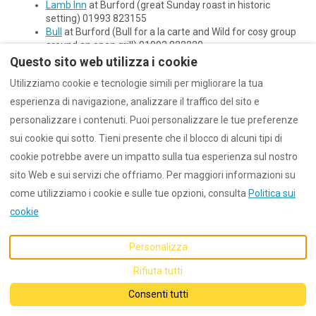
Lamb Inn
at Burford (great Sunday roast in historic
setting) 01993 823155
Bull
at Burford (Bull for a la carte and Wild for cosy group
around an open grill) 01993 822220
Swan
at Southrop (great menu) 01367 850205
Questo sito web utilizza i cookie
Olde Swan
at Radcot (lovely riverside setting) 01367
Utilizziamo cookie e tecnologie simili per migliorare la tua
810220
New Inn
at Coln St Aldwyns (great outdoor terrace)
esperienza di navigazione, analizzare il traffico del sito e
01285 750651
personalizzare i contenuti. Puoi personalizzare le tue preferenze
Bull
at Charlbury (great menu and interior design) 01608
sui cookie qui sotto. Tieni presente che il blocco di alcuni tipi di
810689
Soho Farmhouse
(membership required) 01608 691000
cookie potrebbe avere un impatto sulla tua esperienza sul nostro
sito Web e sui servizi che offriamo. Per maggiori informazioni su
come utilizziamo i cookie e sulle tue opzioni, consulta
Politica sui
cookie
Italiano
EUR
Personalizza
Rifiuta tutti
©
2026
Dunford
Tutti i diritti
riservati
- Offerto da
Lodgify
Consenti tutti