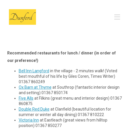
Inizio
The Barn
▾
Recommended restaurants for lunch / dinner (in order of
Recensioni
our preference!)
FAQs
Le nostre scelte locali
▾
Bell Inn Langford
in the village - 2 minutes walk! (Voted
Contatto
best mouthful of his life by Giles Coren, Times Writer)
01367 860249
Ox Barn at Thyme
at Southrop (fantastic interior design
and setting) 01367 850174
Five Alls
at Filkins (great menu and interior design) 01367
860875
Double Red Duke
at Clanfield (beautiful location for
summer or winter all day dining) 01367 810222
Victoria Inn
at Eastleach (great views from hilltop
position) 01367 850277