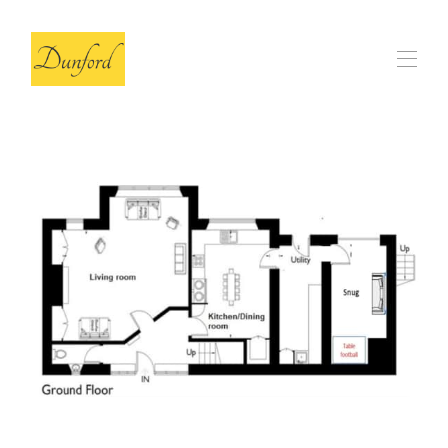
Home
La grange
▾
Avis
FAQ
Nos choix locaux
▾
Contact