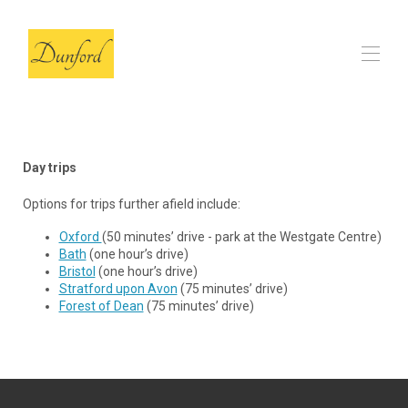
Inicio
El granero
▾
Day trips
Opiniones
Preguntas frecuentes
Options for trips further afield include:
Nuestras elecciones locales
▾
Oxford
(50 minutes’ drive - park at the Westgate Centre)
Contacto
Bath
(one hour’s drive)
Bristol
(one hour’s drive)
Stratford upon Avon
(75 minutes’ drive)
Forest of Dean
(75 minutes’ drive)