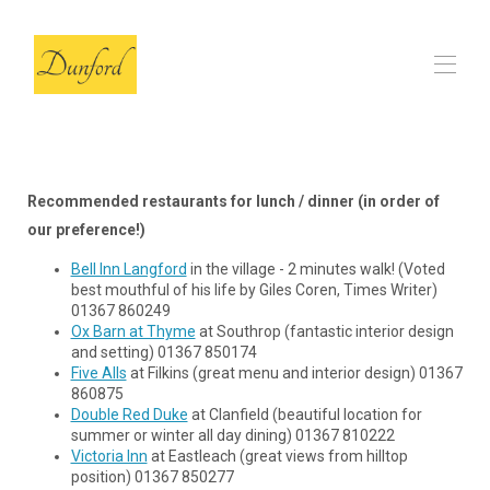
Zuhause
Die Scheune
▾
Recommended restaurants for lunch / dinner (in order of
Bewertungen
our preference!)
FAQs
Unsere lokalen Picks
▾
Bell Inn Langford
in the village - 2 minutes walk! (Voted
Kontakt
best mouthful of his life by Giles Coren, Times Writer)
01367 860249
Ox Barn at Thyme
at Southrop (fantastic interior design
and setting) 01367 850174
Five Alls
at Filkins (great menu and interior design) 01367
860875
Double Red Duke
at Clanfield (beautiful location for
summer or winter all day dining) 01367 810222
Victoria Inn
at Eastleach (great views from hilltop
position) 01367 850277