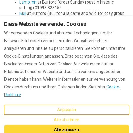
Lamb Inn
at Burford (great Sunday roast in historic
setting) 01993 823155
Bull
at Burford (Bull for a la carte and Wild for cosy group
around an open grill) 01993 822220
Diese Website verwendet Cookies
Swan
at Southrop (great menu) 01367 850205
Olde Swan
at Radcot (lovely riverside setting) 01367
Wir verwenden Cookies und ähnliche Technologien, um Ihr
810220
Browser-Erlebnis zu verbessern, den Websiteverkehr zu
New Inn
at Coln St Aldwyns (great outdoor terrace)
01285 750651
analysieren und Inhalte zu personalisieren. Sie können unten Ihre
Bull
at Charlbury (great menu and interior design) 01608
Cookie-Einstellungen anpassen. Bitte beachten Sie, dass das
810689
Blockieren einiger Arten von Cookies Auswirkungen auf Ihr
Soho Farmhouse
(membership required) 01608 691000
Erlebnis auf unserer Website und auf die von uns angebotenen
Dienste haben kann. Weitere Informationen zur Verwendung von
Cookies durch uns und Ihren Optionen finden Sie unter
Cookie-
Richtlinie
Deutsch
EUR
Anpassen
©
2026
Dunford
Alle Rechte
Alle ablehnen
vorbehalten
- Powered
by
Lodgify
Alle zulassen