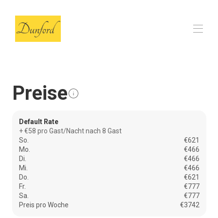
Zuhause
Die Scheune
▾
Preise
Bewertungen
FAQs
Unsere lokalen Picks
▾
Default Rate
Kontakt
+ €58 pro Gast/Nacht nach 8 Gast
So.
€621
Mo.
€466
Di.
€466
Mi.
€466
Do.
€621
Fr.
€777
Sa.
€777
Preis pro Woche
€3742