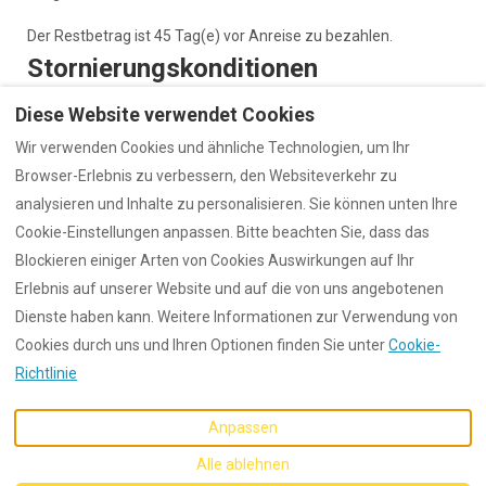
Der Restbetrag ist 45 Tag(e) vor Anreise zu bezahlen.
Stornierungskonditionen
Diese Website verwendet Cookies
Alle bereits bezahlten Anzahlungen sind nicht
erstattungsfähig.
Wir verwenden Cookies und ähnliche Technologien, um Ihr
Browser-Erlebnis zu verbessern, den Websiteverkehr zu
Kaution
analysieren und Inhalte zu personalisieren. Sie können unten Ihre
Cookie-Einstellungen anpassen. Bitte beachten Sie, dass das
Eine Vorautorisierung von €288 wird am 1 Tag(e) vor Anreise
Blockieren einiger Arten von Cookies Auswirkungen auf Ihr
zurückgehalten und am 7 Tag(e) nach Abreise storniert
Erlebnis auf unserer Website und auf die von uns angebotenen
Dienste haben kann. Weitere Informationen zur Verwendung von
Cookies durch uns und Ihren Optionen finden Sie unter
Cookie-
Richtlinie
Deutsch
EUR
Anpassen
©
2026
Dunford
Alle Rechte
Alle ablehnen
vorbehalten
- Powered